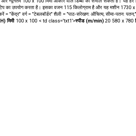
 न्यूनतम 100 x 100 मिमी आकार वाले डिब्बों को संभाल सकता है। यह हर म
 वाला टेप का उपयोग करता है। इसका वजन 115 किलोग्राम है और यह मशीन 1730 
= "केंद्र" वर्ग = "टेबलबॉर्डर" शैली = "पाठ-संरेखण: औचित्य; सीमा-पतन: पतन;
H) मिमी
100 x 100 < td class='txt1'>
स्पीड (m/min)
20 580 x 780