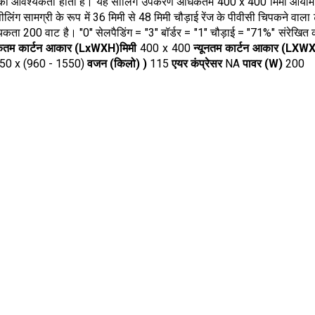
v की आवश्यकता होती है। यह सीलिंग उपकरण अधिकतम 400 x 400 मिमी आयाम और
िंग सामग्री के रूप में 36 मिमी से 48 मिमी चौड़ाई रेंज के पीवीसी चिपकने
00 वाट है। "0" सेलपैडिंग = "3" बॉर्डर = "1" चौड़ाई = "71%" संरेखित करें 
तम कार्टन आकार (LxWXH)मिमी
400 x 400
न्यूनतम कार्टन आकार (LXWX
50 x (960 - 1550)
वजन (किलो) )
115
एयर कंप्रेसर
NA
पावर (W)
200