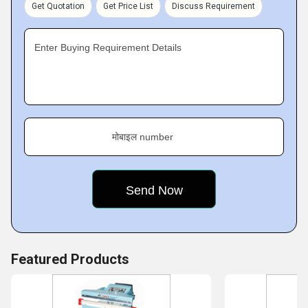
commit to on-time delivery of orders without causing
Get Quotation
Get Price List
Discuss Requirement
damage to machines.
Enter Buying Requirement Details
मोबाइल number
Featured Products