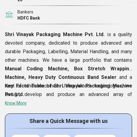
Bankers
HDFC Bank
Shri Vinayak Packaging Machine Pvt. Ltd.
is a quality
devoted company, dedicated to produce advanced and
durable Packaging, Labelling, Material Handling, and many
other machines. We have a large portfolio that contains
Manual Coding Machine, Box Stretch Wrapping
Machine, Heavy Duty Continuous Band Sealer
and a
host of other machines. Using hi-tech technologies, we
Key Facts Table of Shri Vinayak Packaging Machine
design, develop and produce an advanced array of
Pvt. Ltd.
machines and supply the same at industry leading prices.
Know More
From the prime location of
Kolkata, West Bengal,
our
logistics personnel make delivery of aforesaid machines
Share a Quick Message with us
nationally. Having experience, our logistics personnel