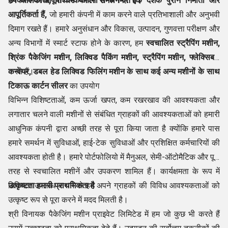
उपकरण की आपूर्ति करके अपना समर्थन देते हैं।
हम
कोलकाता, पश्चिम बंगाल से लगभग एक दशक पुराने
निर्माता
और
आपूर्तिकर्ता
हैं,
जो हमारी कंपनी में काम करने वाले प्रतिभाशाली और अनुभवी
दिमाग रखते हैं। हमारे अनुसंधान और विकास, उत्पादन, गुणवत्ता परीक्षण और
अन्य विभागों में स्मार्ट स्टाफ होने के कारण, हम
स्वचालित स्ट्रैपिंग मशीन,
श्रिंक पैकेजिंग मशीन, लिक्विड पैकिंग मशीन, स्ट्रैपिंग मशीन,
फ्लेक्सिबल
कन्वेयर, डबल हेड लिक्विड फिलिंग मशीन
करते हैं।
के साथ कई अन्य मशीनों
के साथ
टिकाऊ कार्टन सीलर
का उपयोग
विभिन्न विशिष्टताओं, कम ऊर्जा खपत, कम रखरखाव की आवश्यकता और
लगातार चलने वाली मशीनों से संबंधित ग्राहकों की आवश्यकताओं को हमारी
आधुनिक कंपनी द्वारा अच्छी तरह से पूरा किया जाता है क्योंकि हमारे पास
हमारे समर्थन में सुविधाओं, हाई-टेक सुविधाओं और प्रशिक्षित कर्मचारियों की
आवश्यकता होती है। हमारे पोर्टफोलियो में मैनुअल, सेमी-ऑटोमैटिक और पूरी
तरह से स्वचालित मशीनें और उपकरण शामिल हैं। कार्यक्षमता के रूप में
विविधता उपलब्ध कराने से हमें अपने ग्राहकों की विविध आवश्यकताओं को
उत्कृष्टता हमारी प्राथमिकता है
उत्कृष्ट रूप से पूरा करने में मदद मिलती है।
श्री विनायक पैकेजिंग मशीन प्राइवेट लिमिटेड में हम जो कुछ भी करते हैं