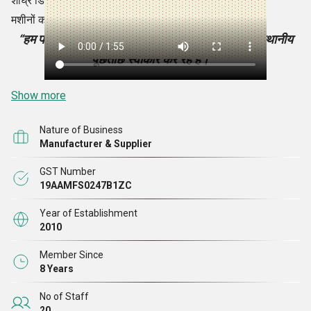
शीघ्र डिलीवरी सेवा
मशीनों का नवोन्मेषी पोर्टफोलियो
“हम पश्चिम बंगाल, ओडिशा, झारखंड, असम और बिहार से स्थानीय
पूछताछ स्वीकार कर रहे हैं। ”
Show more
Nature of Business
Manufacturer & Supplier
GST Number
19AAMFS0247B1ZC
Year of Establishment
2010
Member Since
8 Years
No of Staff
20